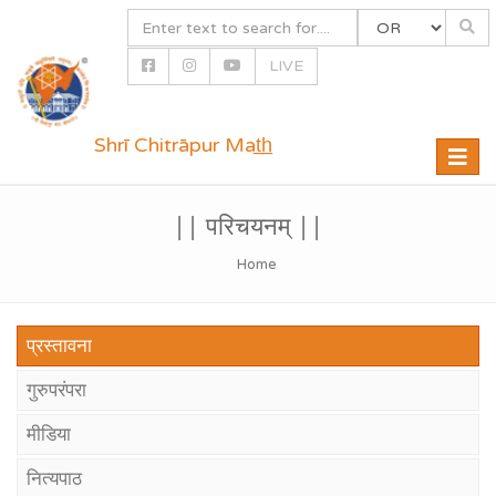
LIVE
Shrī Chitrāpur Mat̲h̲
Toggle
naviga
|| परिचयनम् ||
Home
प्रस्तावना
गुरुपरंपरा
मीडिया
नित्यपाठ