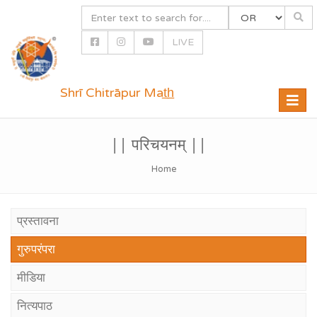
LIVE
Shrī Chitrāpur Mat̲h̲
Toggle
naviga
|| परिचयनम् ||
Home
प्रस्तावना
गुरुपरंपरा
मीडिया
नित्यपाठ