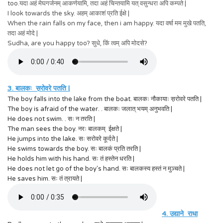
too.
यदा अहं मेघगर्जनम् आकर्णयामि, तदा अहं चिन्तयामि यत् वसुन्धरा अपि कम्पते |
I look towards the sky.
अहम् आकाशं प्रति ईक्षे |
When the rain falls on my face, then i am happy.
यदा वर्षा मम मुखे पतति,
तदा अहं मोदे |
Sudha, are you happy too? सुधे, किं त्वम् अपि मोदसे?
3. बालकः स़रोवरे पतति |
The boy falls into the lake from the boat. बालकः नौकायाः स़रोवरे पतति |
The boy is afraid of the water. . बालकः जलात् भयम् अनुभवति |
He does not swim. . सः न तरति |
The man sees the boy. नरः बालकम् ईक्षते |
He jumps into the lake. सः सरोवरे कूर्दते |
He swims towards the boy. सः बालकं प्रति तरति |
He holds him with his hand. सः तं हस्तेन धरति |
He does not let go of the boy's hand. सः बालकस्य हस्तं न मुञ्चते |
He saves him. सः तं त्रायते |
4. उद्याने राधा