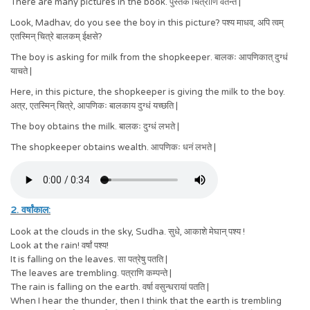
There are many pictures in the book. पुस्तके चित्राणि वर्तन्ते |
Look, Madhav, do you see the boy in this picture? पश्य माधव, अपि त्वम्
एतस्मिन् चित्रे बालकम् ईक्षसे?
The boy is asking for milk from the shopkeeper. बालकः आपणिकात् दुग्धं
याचते |
Here, in this picture, the shopkeeper is giving the milk to the boy.
अत्र, एतस्मिन् चित्रे, आपणिकः बालकाय दुग्धं यच्छति |
The boy obtains the milk. बालकः दुग्धं लभते |
The shopkeeper obtains wealth. आपणिकः धनं लभते |
2. वर्षांकाल:
Look at the clouds in the sky, Sudha.
सुधे, आकाशे मेघान् पश्य !
Look at the rain!
वर्षां पश्य!
It is falling on the leaves.
सा पत्रेषु पतति |
The leaves are trembling.
पत्राणि कम्पन्ते |
The rain is falling on the earth.
वर्षा वसुन्धरायां पतति |
When I hear the thunder, then I think that the earth is trembling