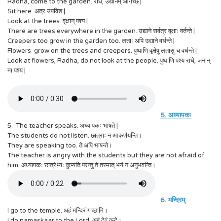
Radha, come to the garden. राधे, उद्यानम् आगच्छ |
Sit here. अत्र उपविश |
Look at the trees. वृक्षान् पश्य |
There are trees everywhere in the garden. उद्याने सर्वत्र वृक्षाः वर्तन्ते |
Creepers too grow in the garden too. लताः अपि उद्याने वर्धन्ते |
Flowers grow on the trees and creepers. पुष्पाणि वृक्षेषु लतासु च वर्धन्ते |
Look at flowers, Radha, do not look at the people. पुष्पाणि पश्य राधे, जनान्
मा पश्य |
5. अध्यापकः
5. The teacher speaks. अध्यापकः भाषते |
The students do not listen. छात्राः न आकर्णयन्ति।
They are speaking too. ते अपि भाषन्ते।
The teacher is angry with the students but they are not afraid of
him. अध्यापकः छात्रेभ्यः कुप्यति परन्तु ते तस्मात् भयं न अनुभवन्ति।
6. मन्दिरम्
I go to the temple. अहं मन्दिरं गच्छामि।
I do namaskaar to the Lord. अहं देवं वन्दे।