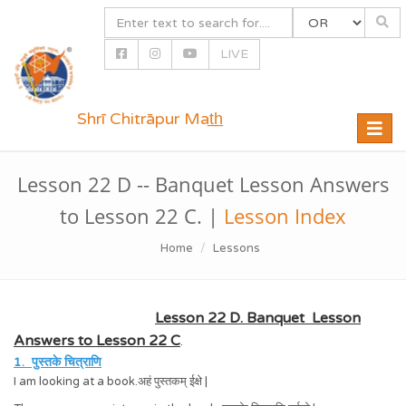
LIVE
Shrī Chitrāpur Mat̲h̲
Toggle
naviga
Lesson 22 D -- Banquet Lesson Answers
to Lesson 22 C. |
Lesson Index
Home
Lessons
Lesson 22 D. Banquet Lesson
Answers to Lesson 22 C
.
1. पुस्तके चित्राणि
I am looking at a book.अहं पुस्तकम् ईक्षे |