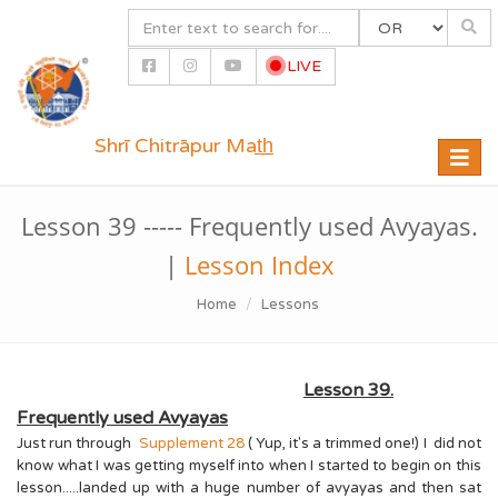
LIVE
Shrī Chitrāpur Mat̲h̲
Toggle
naviga
Lesson 39 ----- Frequently used Avyayas.
|
Lesson Index
Home
Lessons
Lesson 39.
Frequently used Avyayas
Just run through
Supplement 28
( Yup, it's a trimmed one!) I did not
know what I was getting myself into when I started to begin on this
lesson.....landed up with a huge number of avyayas and then sat