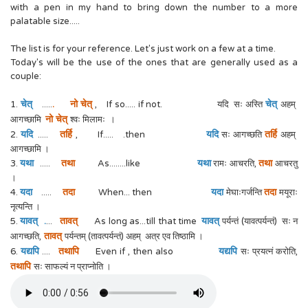
with a pen in my hand to bring down the number to a more
palatable size.....
The list is for your reference. Let's just work on a few at a time.
Today's will be the use of the ones that are generally used as a
couple:
चेत्
. नो चेत्
चेत्
1.
.....
, If so..... if not. यदि सः अस्
अहम्
नो चेत्
आगच्छामि
श्वः मिलामः ।
यदि
तर्हि
यदि
तर्हि
2.
.....
, If..... .then
सः आगच्छति
अहम्
आगच्छामि ।
यथा
तथा
यथा
तथा
3.
.....
As........like
रामः आचरति,
आचरतु
।
यदा
तदा
यदा
तदा
4.
.....
When... then
मे
घाःगर्जन्ति
मयूराः
नृत्यन्ति ।
यावत् .
तावत्
यावत्
5.
...
As long as...till that time
पर्यन्तं (यावत्पर्यन्तं) सः न
तावत्
आगच्छति,
पर्यन्तम् (तावत्पर्यन्तं) अहम् अत्र एव तिष्ठामि ।
यद्यपि
तथापि
यद्यपि
6.
....
Even if , then also
सः प्रयत्नं करोति,
तथापि
सः साफल्यं न प्राप्नोति ।