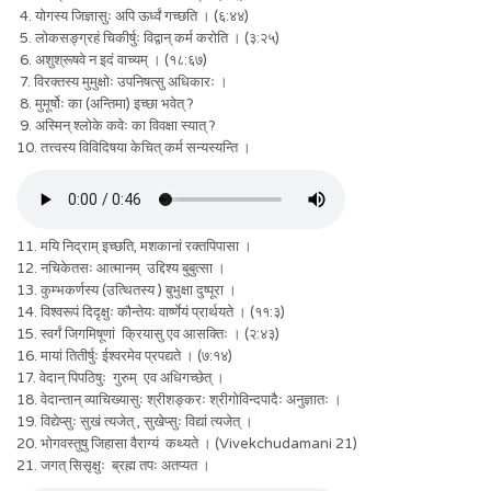
4. योगस्य जिज्ञासुः अपि ऊर्ध्वं गच्छति । (६:४४)
5. लोकसङ्ग्रहं चिकीर्षुः विद्वान् कर्म करोति । (३:२५)
6. अशुश्रूषवे न इदं वाच्यम् । (१८:६७)
7. विरक्तस्य मुमुक्षोः उपनिषत्सु अधिकारः ।
8. मुमूर्षोः का (अन्तिमा) इच्छा भवेत् ?
9. अस्मिन् श्लोके कवेः का विवक्षा स्यात् ?
10. तत्त्वस्य विविदिषया केचित् कर्म सन्यस्यन्ति ।
11. मयि निद्राम् इच्छति, मशकानां रक्तपिपासा ।
12. नचिकेतसः आत्मानम् उद्दिश्य बुबुत्सा ।
13. कुम्भकर्णस्य (उत्थितस्य ) बुभुक्षा दुष्पूरा ।
14. विश्वरूपं दिदृक्षुः कौन्तेयः वार्ष्णेयं प्रार्थयते । (११:३)
15. स्वर्गं जिगमिषूणां क्रियासु एव आसक्तिः । (२:४३)
16. मायां तितीर्षुः ईश्वरमेव प्रपद्यते । (७:१४)
17. वेदान् पिपठिषुः गुरुम् एव अधिगच्छेत् ।
18. वेदान्तान् व्याचिख्यासुः श्रीशङ्करः श्रीगोविन्दपादैः अनुज्ञातः ।
19. विद्येप्सुः सुखं त्यजेत् , सुखेप्सुः विद्यां त्यजेत् ।
20. भोगवस्तुषु जिहासा वैराग्यं कथ्यते । (Vivekchudamani 21)
21. जगत् सिसृक्षुः ब्रह्म तपः अतप्यत ।