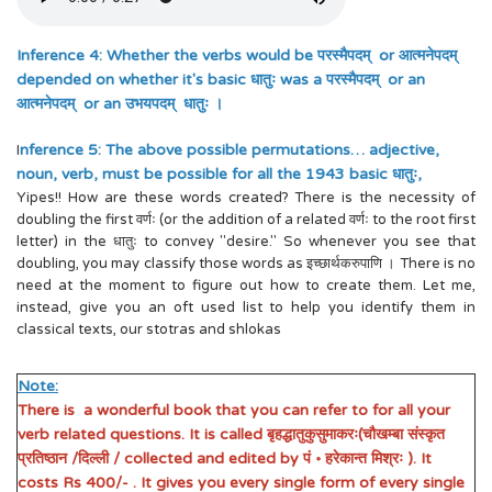
Inference 4: Whether the verbs would be परस्मैपदम् or आत्मनेपदम्
depended on whether it's basic धातुः was a परस्मैपदम् or an
आत्मनेपदम् or an उभयपदम् धातुः ।
nference 5: The above possible permutations… adjective,
I
noun, verb, must be possible for all the 1943 basic धातुः,
Yipes!! How are these words created? There is the necessity of
doubling the first वर्णः (or the addition of a related वर्णः to the root first
letter) in the धातुः to convey "desire." So whenever you see that
doubling, you may classify those words as इच्छार्थकरुपाणि । There is no
need at the moment to figure out how to create them. Let me,
instead, give you an oft used list to help you identify them in
classical texts, our stotras and shlokas
Note:
There is a wonderful book that you can refer to for all your
verb related questions. It is called बृहद्धातुकुसुमाकरः(चौखम्बा संस्कृत
प्रतिष्ठान /दिल्ली / collected and edited by पं ॰ हरेकान्त मिश्रः ). It
costs Rs 400/- . It gives you every single form of every single