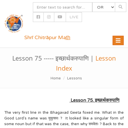
LIVE
Shrī Chitrāpur Mat̲h̲
Toggle
naviga
Lesson 75 ----- इच्छार्थकरुपाणि |
Lesson
Index
Home
Lessons
Lesson 75. इच्छार्थकरुपाणि
The very first line in the Bhagavad Geeta foxed me. What in the
Good Lord's name was युयुत्सवः ? It looked like a singular form of
some noun but if that was the case, then why समवेताः ? Back to the