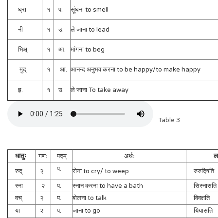
घ्रा
१
प.
सूंघना to smell
नी
१
उ.
ले जाना to lead
भिक्ष्
१
आ.
मांगना to beg
मुद्
१
आ.
आनन्द अनुभव करना to be happy/to make happy
हृ.
१
उ.
ले जाना To take away
Table 3
धातुः
ल
गणः
पदम्
अर्थः
प.
रुद्
२
रोना to cry/ to weep
रुरुदिषति
स्ना
२
प.
स्नान करना to have a bath
सिस्नासति
वच्
२
प.
बोलना to talk
विवक्षति
या
२
प.
जाना to go
यियासति