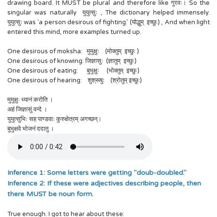
drawing board. It MUST be plural and therefore like गुरवः। So the
singular was naturally युयुत्सुः , The dictionary helped immensely.
युयुत्सुः was 'a person desirous of fighting.' (योद्धुम् इच्छुः) , And when light
entered this mind, more examples turned up.
One desirous of moksha: मुमुक्षुः (मोक्तुम् इच्छुः )
One desirous of knowing: जिज्ञासुः (ज्ञातुम् इच्छुः)
One desirous of eating: बुभुक्षुः (भोक्तुम् इच्छुः)
One desirous of hearing: शुश्रूषुः (श्रोतुम् इच्छुः)
मुमुक्षुः ध्यानं करोति ।
अहं जिज्ञासुं वन्दे ।
युयुत्सुभिः सह पाण्डवाः कुरुक्षेत्रम् अगच्छन्।
बुभुक्षवे भोजनं ददातु ।
Inference 1: Some letters were getting "doub-doubled."
Inference 2: If these were adjectives describing people, then
there MUST be noun form.
True enough. I got to hear about these: