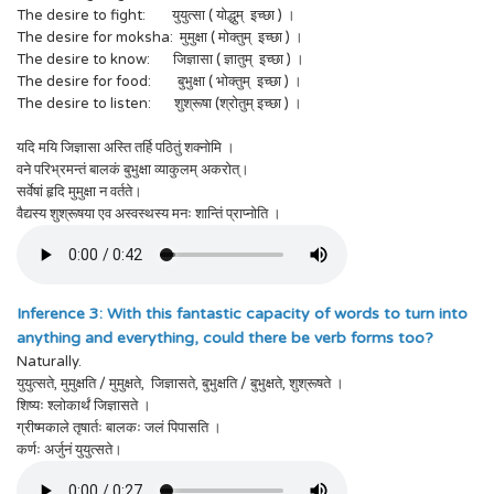
The desire to fight: युयुत्सा ( योद्धुम् इच्छा ) ।
The desire for moksha: मुमुक्षा ( मोक्तुम् इच्छा ) ।
The desire to know: जिज्ञासा ( ज्ञातुम् इच्छा ) ।
The desire for food: बुभुक्षा ( भोक्तुम् इच्छा ) ।
The desire to listen: शुश्रूषा (श्रोतुम् इच्छा ) ।
यदि मयि जिज्ञासा अस्ति तर्हि पठितुं शक्नोमि ।
वने परिभ्रमन्तं बालकं बुभुक्षा व्याकुलम् अकरोत्।
सर्वेषां हृदि मुमुक्षा न वर्तते।
वैद्यस्य शुश्रूषया एव अस्वस्थस्य मनः शान्तिं प्राप्नोति ।
Inference 3: With this fantastic capacity of words to turn into
anything and everything, could there be verb forms too?
Naturally.
युयुत्सते, मुमुक्षति / मुमुक्षते, जिज्ञासते, बुभुक्षति / बुभुक्षते, शुश्रूषते ।
शिष्यः श्लोकार्थं जिज्ञासते ।
ग्रीष्मकाले तृषार्तः बालकः जलं पिपासति ।
कर्णः अर्जुनं युयुत्सते।