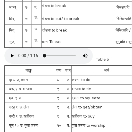
तोडना to break
भञ्ज्
७
प.
विभङ्क्षति
उ.
छिद्
७
तोडना to cut/ to break
चिच्छित्सति /
उ.
भिद्
७
तोडना to break
बिभित्सति /
उ.
भुज्
७
खाना To eat
बुभुक्षति / बुभु
Table 5
धातुः
गणः
पदम्
अर्थः
कृ ८. उ, करना
८
उ.
करना to do
बन्ध् ९. प. बान्धना
९
प.
बान्धना to tie
मृद् ९. प.
९
प.
दबाना to squeeze
ग्रह् ९. उ. लेना
९
उ.
लेना to get/obtain
क्री ९. उ. खरीदना
९
उ.
खरीदना to buy
पूज् १०. उ. पूजा करना
१०
उ.
पूजा करना to worship