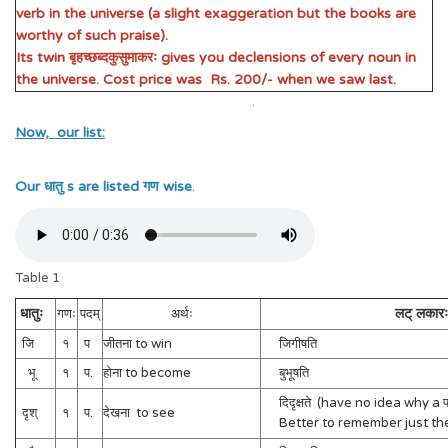
verb in the universe (a slight exaggeration but the books are
worthy of such praise).
Its twin बृहच्छब्दकुसुमाकरः gives you declensions of every noun in
the universe. Cost price was Rs. 200/- when we saw last.
.
Now, our list:
Our धातु s are listed गण wise
.
Table 1
धातुः
लट् लकारः
गणः
पदम्
अर्थः
जि
१
प
जीतना to win
जिगीषति
भू
१
प.
होना to become
बुभूषति
दिदृक्षते (have no idea why a प
दृश्
१
प.
देखना to see
Better to remember just the