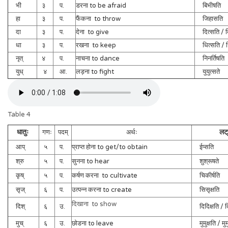
भी
३
प.
डरना to be afraid
बिभीषति
हा
३
प.
फैंकना to throw
जिहासति
दा
३
प.
देना to give
दित्सति / द
धा
३
प.
रखना to keep
धित्सति / धि
नृत्
४
प.
नाचना to dance
निनर्तिषति
युध्
४
आ.
लड़ना to fight
युयुत्सते
Table 4
धातुः
लट्
गणः
पदम्
अर्थः
आप्
५
प.
प्राप्त होना to get/to obtain
ईप्सति
श्रु
५
प.
सुनना to hear
शुश्रूषते
कृष्
५
प.
कर्षण करना to cultivate
चिकीर्षति
सृज्
६
प.
उत्पन्न करना to create
सिसृक्षति
दिखाना to show
दिश्
६
उ.
दिदिक्षति / दि
मुच्
६
उ.
छोडना to leave
मुमुक्षति / मुमु