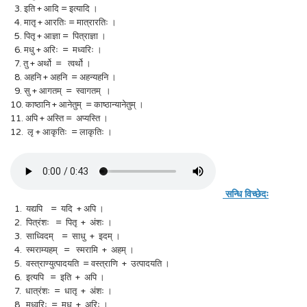
3. इति + आदि = इत्यादि ।
4. मातृ + आरतिः = मात्रारतिः ।
5. पितृ + आज्ञा = पित्राज्ञा ।
6. मधु + अरिः = मध्वरिः ।
7. तु + अर्थो = त्वर्थो ।
8. अहनि + अहनि = अहन्यहनि ।
9. सु + आगतम् = स्वागतम् ।
10. काष्ठानि + आनेतुम् = काष्ठान्यानेतुम् ।
11. अपि + अस्ति = अप्यस्ति ।
12. लृ + आकृतिः = लाकृतिः ।
सन्धि विच्छेदः
1. यद्यपि = यदि + अपि ।
2. पित्रंशः = पितृ + अंशः ।
3. साध्विदम् = साधु + इदम् ।
4. स्मराम्यहम् = स्मरामि + अहम् ।
5. वस्त्राण्युत्पादयति = वस्त्राणि + उत्पादयति ।
6. इत्यपि = इति + अपि ।
7. धात्रंशः = धातृ + अंशः ।
8. मध्वरिः = मधु + अरिः ।