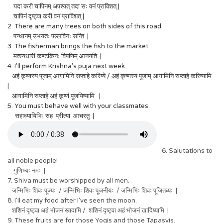
यदा करी चापिनम् अपश्यत् तदा सः वनं प्राविशत् |
चापिनं दृष्ट्वा करी वनं प्राविशत् |
2. There are many trees on both sides of this road.
पन्थानम् उभयतः पल्लविनः सन्ति |
3. The fisherman brings the fish to the market.
मत्स्यधारी कण्टकिनः विपणिम् आनयति |
4. I'll perform Krishna's puja next week.
अहं कृष्णस्य पूजाम् आगामिनि सप्ताहे करिष्ये / अहं कृष्णस्य पूजाम् आगामिनि सप्ताहे करिष्यामि
|
आगामिनि सप्ताहे अहं कृष्णं पूजयिष्यामि |
5. You must behave well with your classmates.
सहाध्यायिभिः सह प्रीत्या आचरतु |
6. Salutations to
all noble people!
गुणिभ्यः नमः |
7. Shiva must be worshipped by all men.
जन्मिभिः शिवः पूज्यः / जन्मिभिः शिवः पूजनीयः / जन्मिभिः शिवः पूजितव्यः |
8. I'll eat my food after I've seen the moon.
शशिनं दृष्ट्वा अहं भोजनं खादामि / शशिनं दृष्ट्वा अहं भोजनं खादिष्यामि |
9. These fruits are for those Yogis and those Tapasvis.