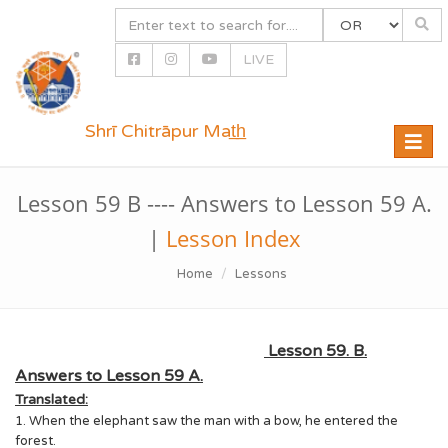
LIVE
Shrī Chitrāpur Mat̲h̲
Toggle
naviga
Lesson 59 B ---- Answers to Lesson 59 A.
|
Lesson Index
Home
Lessons
Lesson 59. B.
Answers to Lesson 59 A.
Translated:
1. When the elephant saw the man with a bow, he entered the
forest.