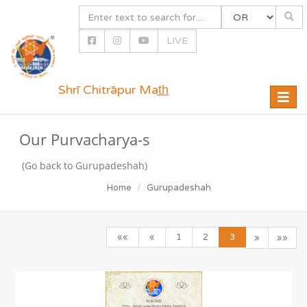
LIVE
Shrī Chitrāpur Mat̲h̲
Toggle
naviga
Our Purvacharya-s
(Go back to Gurupadeshah)
Home
Gurupadeshah
««
«
1
2
3
»
»»