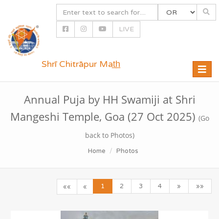
LIVE
Shrī Chitrāpur Mat̲h̲
Toggle
naviga
Annual Puja by HH Swamiji at Shri
Mangeshi Temple, Goa (27 Oct 2025)
(Go
back to Photos)
Home
Photos
1
2
3
4
»
»»
««
«